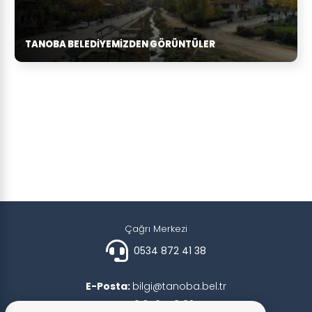
TANOBA BELEDIYEMIZDEN GÖRÜNTÜLER
Çağrı Merkezi
0534 872 41 38
E-Posta:
bilgi@tanoba.bel.tr
Faks:
0 356 778 82 57