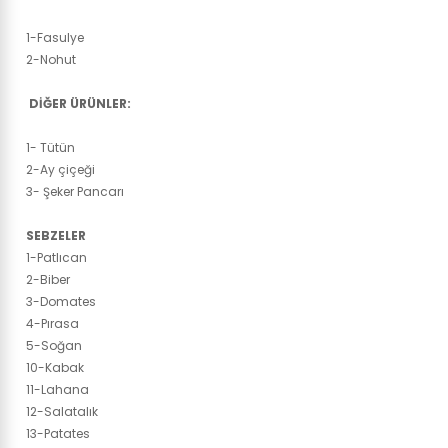
1-Fasulye
2-Nohut
DİĞER ÜRÜNLER:
1- Tütün
2-Ay çiçeği
3- Şeker Pancarı
SEBZELER
1-Patlıcan
2-Biber
3-Domates
4-Pırasa
5-Soğan
10-Kabak
11-Lahana
12-Salatalık
13-Patates