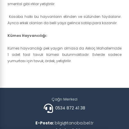
smental gibi ırklar yetiştirilir.
Kasaba halkı bu hayvanların etinden ve sütünden faydalanır.
Ayrıca erkek olanları da belli yaşa gelince satılıp para kazanılır.
Kümes Hayvancılığı:
Kümes hayvancılığı pek yaygın olmasa da Akkoç Mahallemizde
1 adet faal tavuk kümesi bulunmaktadır. Evlerde sadece
yumurtası için tavuk, ördek, yetiştirilir.
Çağrı Merkezi
0534 872 41 38
E-Posta:
bilgi@tanoba.bel.tr