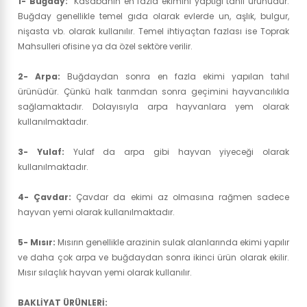
1- Buğday:
Kasabanın en fazla ekimini yaptığı tahıl ürünüdür.
Buğday genellikle temel gıda olarak evlerde un, aşlık, bulgur,
nişasta vb. olarak kullanılır. Temel ihtiyaçtan fazlası ise Toprak
Mahsulleri ofisine ya da özel sektöre verilir.
2- Arpa:
Buğdaydan sonra en fazla ekimi yapılan tahıl
ürünüdür. Çünkü halk tarımdan sonra geçimini hayvancılıkla
sağlamaktadır. Dolayısıyla arpa hayvanlara yem olarak
kullanılmaktadır.
3- Yulaf:
Yulaf da arpa gibi hayvan yiyeceği olarak
kullanılmaktadır.
4- Çavdar:
Çavdar da ekimi az olmasına rağmen sadece
hayvan yemi olarak kullanılmaktadır.
5- Mısır:
Mısırın genellikle arazinin sulak alanlarında ekimi yapılır
ve daha çok arpa ve buğdaydan sonra ikinci ürün olarak ekilir.
Mısır sılaçlık hayvan yemi olarak kullanılır.
BAKLİYAT ÜRÜNLERİ: