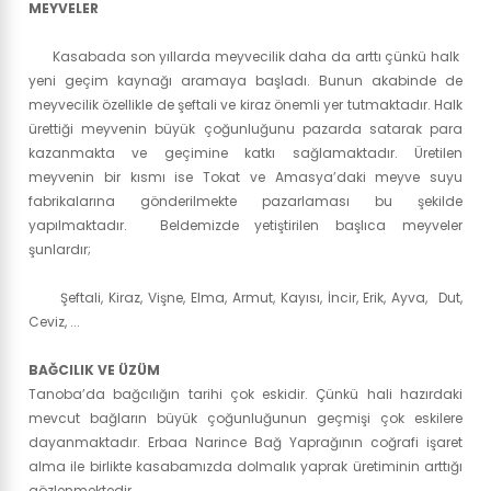
MEYVELER
Kasabada son yıllarda meyvecilik daha da arttı çünkü halk
yeni geçim kaynağı aramaya başladı. Bunun akabinde de
meyvecilik özellikle de şeftali ve kiraz önemli yer tutmaktadır. Halk
ürettiği meyvenin büyük çoğunluğunu pazarda satarak para
kazanmakta ve geçimine katkı sağlamaktadır. Üretilen
meyvenin bir kısmı ise Tokat ve Amasya’daki meyve suyu
fabrikalarına gönderilmekte pazarlaması bu şekilde
yapılmaktadır. Beldemizde yetiştirilen başlıca meyveler
şunlardır;
Şeftali, Kiraz, Vişne, Elma, Armut, Kayısı, İncir, Erik, Ayva, Dut,
Ceviz, ...
BAĞCILIK VE ÜZÜM
Tanoba’da bağcılığın tarihi çok eskidir. Çünkü hali hazırdaki
mevcut bağların büyük çoğunluğunun geçmişi çok eskilere
dayanmaktadır. Erbaa Narince Bağ Yaprağının coğrafi işaret
alma ile birlikte kasabamızda dolmalık yaprak üretiminin arttığı
gözlenmektedir.