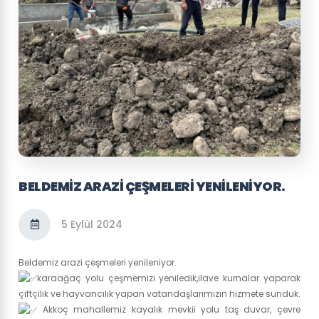
BELDEMIZ ARAZI ÇEŞMELERI YENILENIYOR.
5 Eylül 2024
Beldemiz arazi çeşmeleri yenileniyor.
karaağaç yolu çeşmemizi yeniledik,ilave kurnalar yaparak
çiftçilik ve hayvancılık yapan vatandaşlarımızın hizmete sunduk.
Akkoç mahallemiz kayalık mevkii yolu taş duvar, çevre