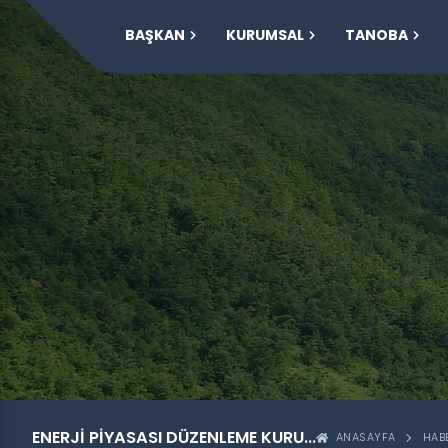
BAŞKAN
KURUMSAL
TANOBA
ENERJİ PİYASASI DÜZENLEME KURU...
ANASAYFA
HAB