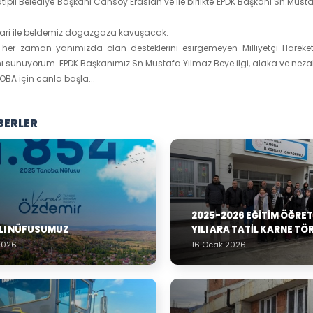
Hatipli Belediye Başkanı Cansoy Eraslan ve ile birlikte EPDK Başkanı Sn.Mus
.
tibari ile beldemiz dogazgaza kavuşacak.
her zaman yanımızda olan desteklerini esirgemeyen Milliyetçi Hareket 
ı sunuyorum. EPDK Başkanımız Sn.Mustafa Yılmaz Beye ilgi, alaka ve nezake
BA için canla başla...
BERLER
2025-2026 EĞITIM ÖĞRE
ILI NÜFUSUMUZ
YILI ARA TATIL KARNE TÖ
2026
16 Ocak 2026