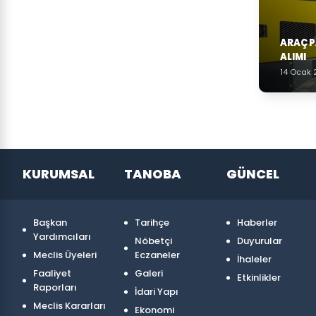
ARAÇ 
ALIMI
14 Ocak
KURUMSAL
TANOBA
GÜNCEL
Başkan
Tarihçe
Haberler
Yardımcıları
Nöbetçi
Duyurular
Meclis Üyeleri
Eczaneler
İhaleler
Faaliyet
Galeri
Etkinlikler
Raporları
İdari Yapı
Meclis Kararları
Ekonomi