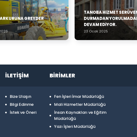
TANOBA HIZMET SERÜVE
PARKURUNA GREYDER
DURMADAN YORULMADA
DEVAM EDIYOR.
 2026
23 Ocak 2025
İLETİŞİM
BİRİMLER
Bize Ulaşın
Fen İşleri İmar Müdürlüğü
Bilgi Edinme
Mali Hizmetler Müdürlüğü
İstek ve Öneri
İnsan Kaynakları ve Eğitim
Müdürlüğü
Yazı İşleri Müdürlüğü