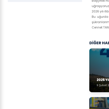
Başçiftlik 
uğraşıyoruz
2026 yılı i
Bu uğurda 
şükranlarım
Cennet TANO
DİĞER HA
2025 Y
9 Şubat 