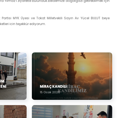
tafa Yılmaz’ı ziyarette bulunduk.Beldemize dogalgazı getirebilmek için
Partisi MYK Üyesi ve Tokat Milletvekili Sayın Av Yücel BULUT beye
tleri icin teşekkür ediyorum.
TIM
RENI
MİRAÇ KANDİLİ
15 Ocak 2026