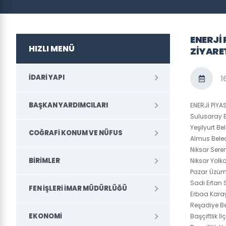
ENERJİ
HIZLI MENÜ
ZİYARET
İDARI YAPI
1
BAŞKAN YARDIMCILARI
ENERJİ PİYA
Sulusaray B
Yeşilyurt B
COĞRAFI KONUM VE NÜFUS
Almus Beled
Niksar Seren
BİRİMLER
Niksar Yol
Pazar Üzümö
Sadi Ertan 
FEN İŞLERI İMAR MÜDÜRLÜĞÜ
Erbaa Karay
Reşadiye Be
EKONOMI
Başçiftlik 