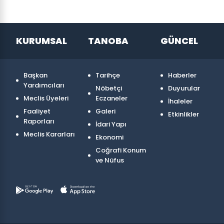
KURUMSAL
TANOBA
GÜNCEL
Başkan
Tarihçe
Haberler
Yardımcıları
Nöbetçi
Duyurular
Meclis Üyeleri
Eczaneler
İhaleler
Faaliyet
Galeri
Etkinlikler
Raporları
İdari Yapı
Meclis Kararları
Ekonomi
Coğrafi Konum
ve Nüfus