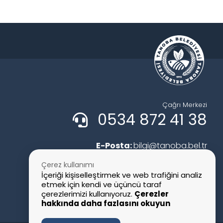
Çağrı Merkezi
0534 872 41 38
E-Posta:
bilgi@tanoba.bel.tr
Faks:
0 356 778 82 57
Çerez kullanımı
İçeriği kişiselleştirmek ve web trafiğini analiz
etmek için kendi ve üçüncü taraf
çerezlerimizi kullanıyoruz.
Çerezler
hakkında daha fazlasını okuyun