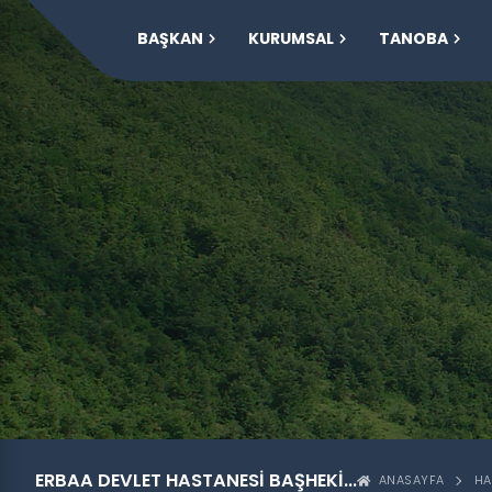
BAŞKAN
KURUMSAL
TANOBA
ERBAA DEVLET HASTANESI BAŞHEKI...
ANASAYFA
HA