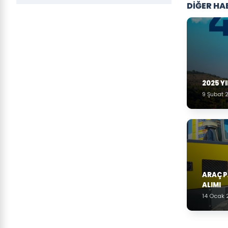
DİĞER HA
2025 Y
9 Şubat 
ARAÇ 
ALIMI
14 Ocak