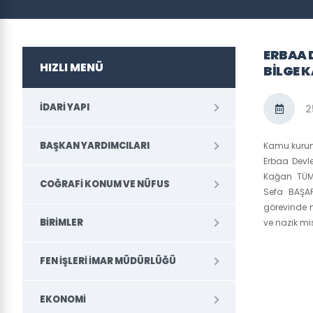
ERBAA 
HIZLI MENÜ
BILGE 
İDARI YAPI
2
BAŞKAN YARDIMCILARI
Kamu kurum 
Erbaa Devle
Kağan TÜM
COĞRAFI KONUM VE NÜFUS
Sefa BAŞAR 
görevinde m
BİRİMLER
ve nazik mis
FEN İŞLERI İMAR MÜDÜRLÜĞÜ
EKONOMI