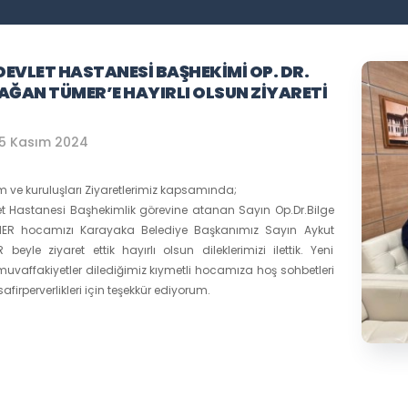
DEVLET HASTANESI BAŞHEKIMI OP. DR.
KAĞAN TÜMER’E HAYIRLI OLSUN ZIYARETI
5 Kasım 2024
ve kuruluşları Ziyaretlerimiz kapsamında;
t Hastanesi Başhekimlik görevine atanan Sayın Op.Dr.Bilge
ER hocamızı Karayaka Belediye Başkanımız Sayın Aykut
beyle ziyaret ettik hayırlı olsun dileklerimizi ilettik. Yeni
uvaffakiyetler dilediğimiz kıymetli hocamıza hoş sohbetleri
afirperverlikleri için teşekkür ediyorum.