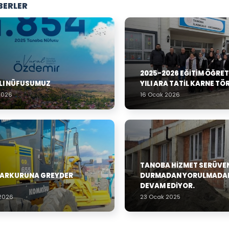
BERLER
2025-2026 EĞITIM ÖĞRE
ILI NÜFUSUMUZ
YILI ARA TATIL KARNE TÖ
2026
16 Ocak 2026
TANOBA HIZMET SERÜVE
PARKURUNA GREYDER
DURMADAN YORULMADA
DEVAM EDIYOR.
 2026
23 Ocak 2025