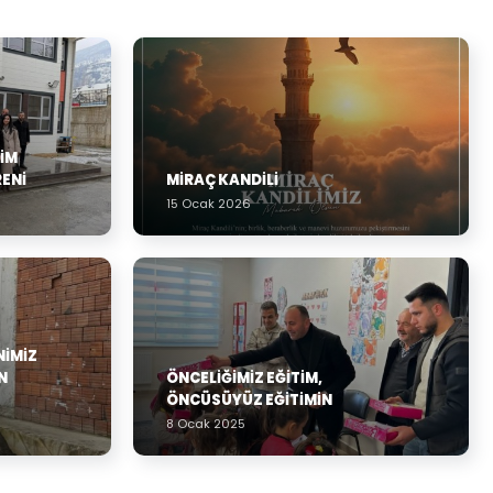
TIM
RENI
MİRAÇ KANDİLİ
15 Ocak 2026
NIMIZ
N
ÖNCELIĞIMIZ EĞITIM,
ÖNCÜSÜYÜZ EĞITIMIN
8 Ocak 2025