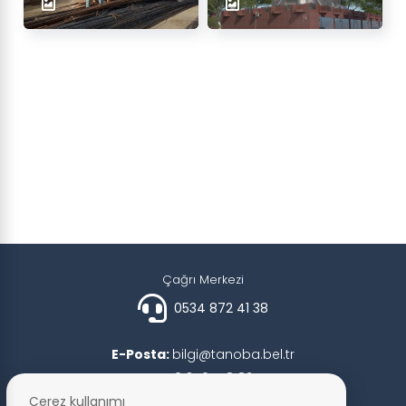
Çağrı Merkezi
0534 872 41 38
E-Posta:
bilgi@tanoba.bel.tr
Faks:
0 356 778 82 57
Çerez kullanımı