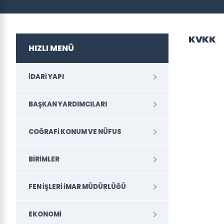
KVKK
HIZLI MENÜ
İDARI YAPI
BAŞKAN YARDIMCILARI
COĞRAFI KONUM VE NÜFUS
BİRİMLER
FEN İŞLERI İMAR MÜDÜRLÜĞÜ
EKONOMI