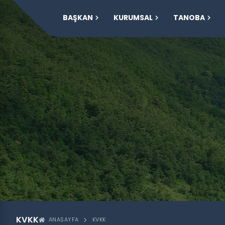
BAŞKAN
KURUMSAL
TANOBA
KVKK
ANASAYFA
KVKK